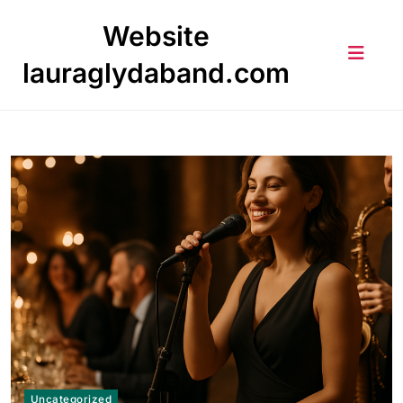
Skip
Website
to
content
lauraglydaband.com
Uncategorized