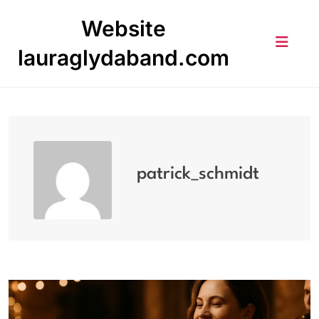
Skip
Website
to
content
lauraglydaband.com
patrick_schmidt