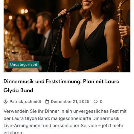
Uncategorized
Dinnermusik und Feststimmung: Plan mit Laura
Glyda Band
Patrick_schmidt
December 21, 2025
0
Verwandeln Sie Ihr Dinner in ein unvergessliches Fest mit
der Laura Glyda Band: maßgeschneiderte Dinnermusik,
Live-Arrangement und persönlicher Service – jetzt mehr
erfahren.