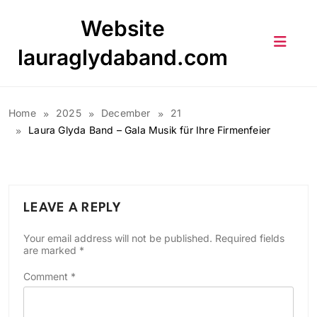
Skip
Website
to
content
lauraglydaband.com
Home
2025
December
21
Laura Glyda Band – Gala Musik für Ihre Firmenfeier
LEAVE A REPLY
Your email address will not be published.
Required fields
are marked
*
Comment
*